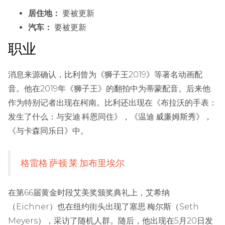
居住地：
要被更新
汽车：
要被更新
职业
消息来源确认，比利曾为《狮子王2019》等著名动画配
音。他在2019年《狮子王》的翻拍中为蒂蒙配音。后来他
作为特别记者出现在柯南。比利还出现在《布拉沃的手表：
发生了什么：与安迪·科恩同住》，《温迪·威廉姆斯秀》，
《与卡森同乐日》中。
格雷格·萨顿·莱·加布里埃尔
在第66届黄金时段艾美奖颁奖典礼上，艾希纳
（Eichner）也在纽约街头出现了塞思·梅尔斯（Seth
Meyers），采访了随机人群。随后，他出现在5月20日发