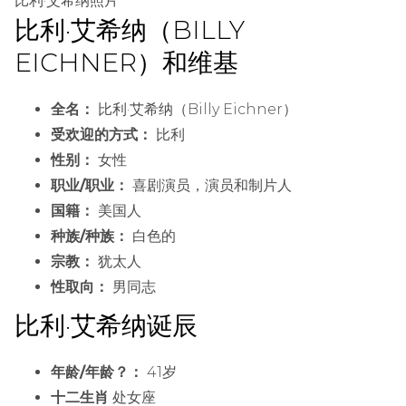
比利·艾希纳照片
比利·艾希纳（BILLY
EICHNER）和维基
全名：
比利·艾希纳（Billy Eichner）
受欢迎的方式：
比利
性别：
女性
职业/职业：
喜剧演员，演员和制片人
国籍：
美国人
种族/种族：
白色的
宗教：
犹太人
性取向：
男同志
比利·艾希纳诞辰
年龄/年龄？：
41岁
十二生肖
处女座