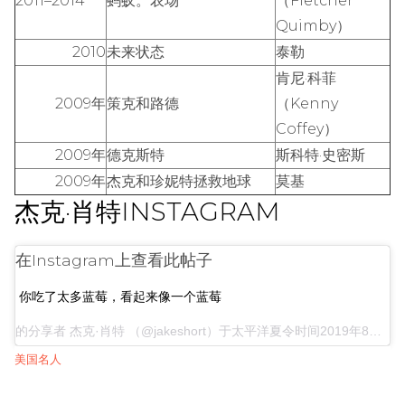
2011–2014
蚂蚁。农场
（Fletcher
Quimby）
2010
未来状态
泰勒
肯尼·科菲
2009年
策克和路德
（Kenny
Coffey）
2009年
德克斯特
斯科特·史密斯
2009年
杰克和珍妮特拯救地球
莫基
杰克·肖特INSTAGRAM
在Instagram上查看此帖子
你吃了太多蓝莓，看起来像一个蓝莓
的分享者
杰克·肖特
（@jakeshort）于太平洋夏令时间2019年8月8日下午1:15
美国名人