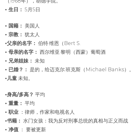
（1968年），胡德学院。
• 生日：
5月5日
• 国籍：
美国人
• 宗教：
犹太人
•父亲的名字：
伯特·维恩（Bert S.
• 母亲的名字：
西尔维亚·黎明（西蒙）葡萄酒
• 兄弟姐妹：
未知
• 已婚？：
是的，给迈克尔·班克斯（Michael Banks）。
•儿童
未知。
•身高/多高？
平均
• 重量：
平均
• 职业
：律师，作家和电视名人
•书籍：
水门女孩：我为反对刑事总统的真相与正义而战
• 净值
： 要被更新