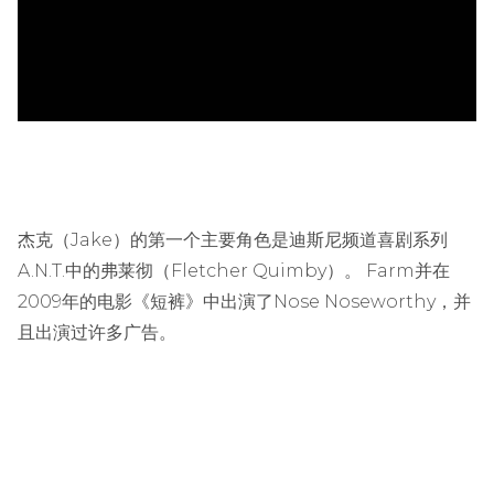
杰克（Jake）的第一个主要角色是迪斯尼频道喜剧系列
A.N.T.中的弗莱彻（Fletcher Quimby）。 Farm并在
2009年的电影《短裤》中出演了Nose Noseworthy，并
且出演过许多广告。