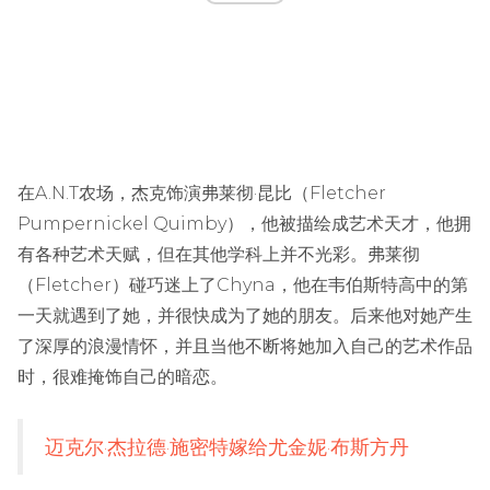
在A.N.T农场，杰克饰演弗莱彻·昆比（Fletcher
Pumpernickel Quimby），他被描绘成艺术天才，他拥
有各种艺术天赋，但在其他学科上并不光彩。弗莱彻
（Fletcher）碰巧迷上了Chyna，他在韦伯斯特高中的第
一天就遇到了她，并很快成为了她的朋友。后来他对她产生
了深厚的浪漫情怀，并且当他不断将她加入自己的艺术作品
时，很难掩饰自己的暗恋。
迈克尔·杰拉德·施密特嫁给尤金妮·布斯方丹