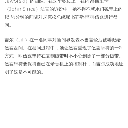
Jaworski）的团队。在这个职位上，在约翰·西里卡
（John Sirica）法官的诉讼中，她不得不就水门磁带上的
18 1⁄2分钟的间隔对尼克松总统秘书罗斯·玛丽·伍兹进行盘
问。
吉尔（Jill）在一名同事对新闻界发表不当言论后被委派给
伍兹盘问。在盘问过程中，她让伍兹重现了伍兹坚持的一种
方式，即伍兹坚持在复制磁带时不小心删除了一部分磁带。
伍兹坚持要保持自己在录音机上的控制杆，而吉尔成功地证
明了这是不可能的。