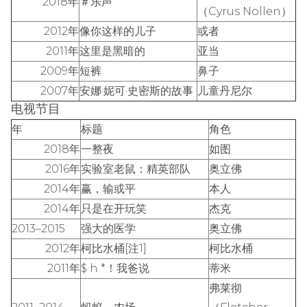
2018年
＃乐声
（Cyrus Nollen）
2012年
像你这样的儿子
或者
2011年
这里是黑暗的
亚当
2009年
短裤
鼻子
2007年
安娜·妮可·史密斯的故事
儿童丹尼尔
电视节目
年
标题
角色
2018年
一整夜
如图
2016年
实验室老鼠：精英部队
奥立佛
2014年
赢，输或平
本人
2014年
只是在开玩笑
杰克
2013–2015
强大的医学
奥立佛
2012年
柯比水桶[注1]
柯比水桶
2011年
$ h *！我爸说
蒂米
弗莱彻